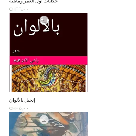
حكايات أول العمر ومايليه
السعر
إنجيل بالألوان
السعر