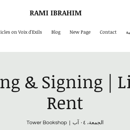
RAMI IBRAHIM
ية
Contact
New Page
Blog
icles on Voix d'Exils
ng & Signing | Li
Rent
الجمعة، ٠٤ آب
  |  
Tower Bookshop