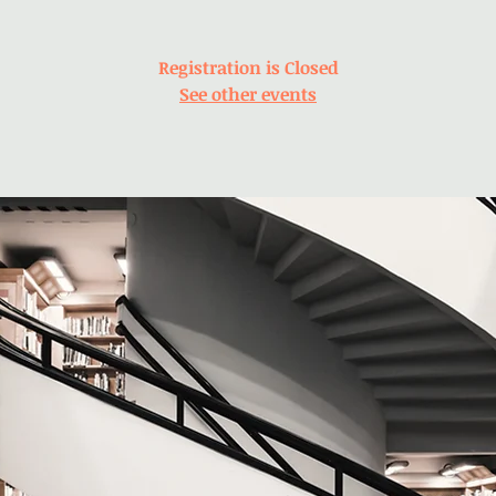
Registration is Closed
See other events