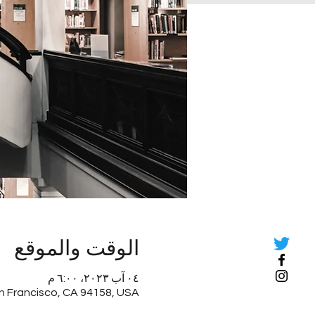
الوقت والموقع
٠٤ آب ٢٠٢٣، ٦:٠٠ م
an Francisco, CA 94158, USA