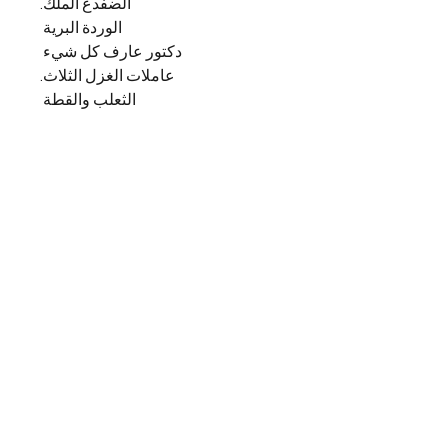
الضفدع الملك
.
الوردة البرية
دكتور عارف كل شيء
عاملات الغزل الثلاث
.
الثعلب والقطة
الرِّيشات الثلاث
.
العظم المغني
.
قطعة الفحم الصغيرة والقشة وحبَّة
الفول
.
الطائر الذهبي
.