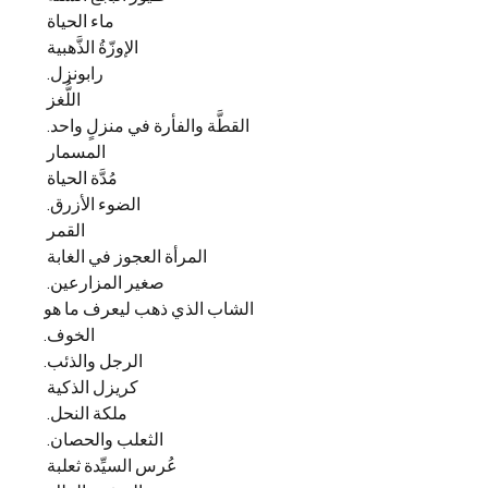
ماء الحياة
الإوزّةُ الذَّهبية
رابونزل
.
اللُّغز
القطَّة والفأرة في منزلٍ واحد
.
المسمار
مُدَّة الحياة
الضوء الأزرق
.
القمر
المرأة العجوز في الغابة
صغير المزارعين
.
الشاب الذي ذهب ليعرف ما هو
الخوف
.
الرجل والذئب
.
كريزل الذكية
ملكة النحل
.
الثعلب والحصان
.
عُرس السيِّدة ثعلبة