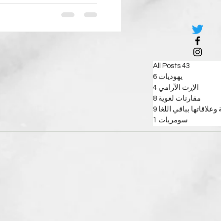
43
All Posts
43 منشورًا
يهوديات
6
6 منشورات
الإرث الآرامي
4
4 منشورات
مقارنات لغوية
8
8 منشورات
 وعلاقاتها بباقي اللغا
9
9 منشورات
سومريات
1
منشور واحد (1)