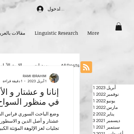
تسجيل الدخول
More
Linguistic Research
مقالات بالعرب
All Posts
يهوديات
الإرث الآرام
RAMI IBRAHIM
1 أبريل 2023
1 دقيقة قراءة
أبريل 2023
1
منشور واحد (1)
إنانا و عشتار و الأ
RAMI IBRAHIM
نوفمبر 2022
1
منشور واحد (1)
19 يونيو 2021
1 دقيقة قراءة
في منظور السواح
يونيو 2022
1
منشور واحد (1)
تاريخ شبه الجزيرة 
مارس 2022
1
منشور واحد (1)
وضع الباحث السوري فراس السو
يناير 2022
2
منشوران (2)
ديسمبر 2021
3
3 منشورات
عشتار و أصل الدين و الاسطورة
أنا أعترف أني كنت من بين مثقفين
سبتمبر 2021
1
منشور واحد (1)
تجليات لغز الإلوهة المؤنثة الكبير
الآرامية باعتبارها صحراء قاحلة وأ
أغسطس 2021
2
منشوران (2)