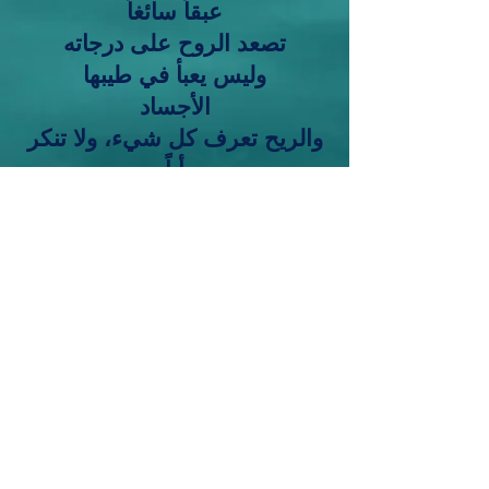
عبقاً سائغاً
تصعد الروح على درجاته
وليس يعبأ في طيبها
الأجساد
والريح تعرف كل شيء، ولا تنكر
أياً
من حقوق الزهر
حتى الغواية والتبجح
واللون لا يعبأ...
فأي حضن يضمه
هو الدفء
وهو يمتلئ بالحضور
و ينقصه الفعل
الإرادة
...