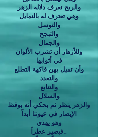
والريح تعرف دلاله الزهر
وهي تعترف له بالتمايل
والتوسل
والتبجح
والجمال
وللأزهار أن تشرب الألوان
في أثوابها
وأن تميل بهن فاكهة التطلع
والتعدد
والتتابع
والسلال
والزهر ينظر ثم يحكي أنه يوقظ
الإبصار في عيوننا أبداً
وهو يهذي
فيصير عطراً..