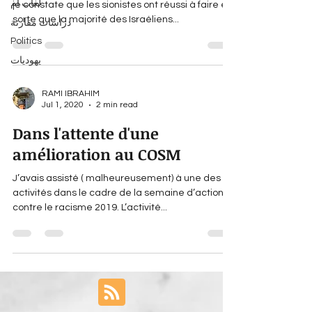
لغات أم
je constate que les sionistes ont réussi à faire en
sorte que la majorité des Israéliens...
دراسات مقارنة
Politics
يهوديات
RAMI IBRAHIM
Jul 1, 2020
2 min read
Dans l'attente d'une
amélioration au COSM
J’avais assisté ( malheureusement) à une des
activités dans le cadre de la semaine d’action
contre le racisme 2019. L’activité...