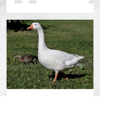
RAMI IBRAHIM
Mar 4, 2022
2 min read
The Sumerian Word for
Goose 𒊻